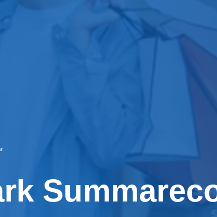
r
ark Summarec