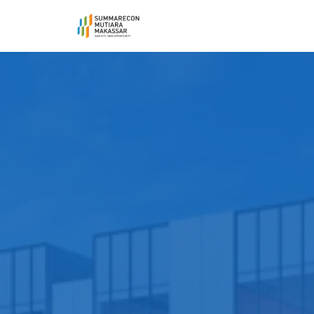
Lompat
ke
konten