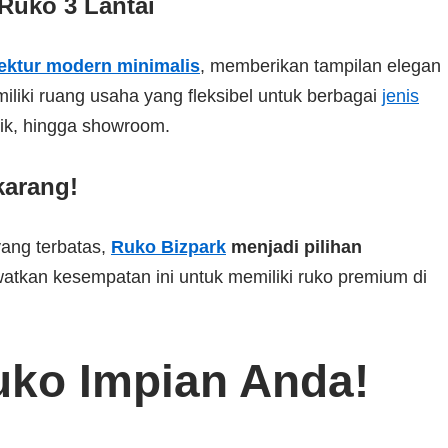
Ruko 3 Lantai
tektur modern minimalis
, memberikan tampilan elegan
liki ruang usaha yang fleksibel untuk berbagai
jenis
utik, hingga showroom.
karang!
yang terbatas,
Ruko Bizpark
menjadi pilihan
watkan kesempatan ini untuk memiliki ruko premium di
uko Impian Anda!