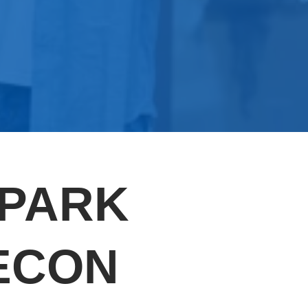
ZPARK
ECON