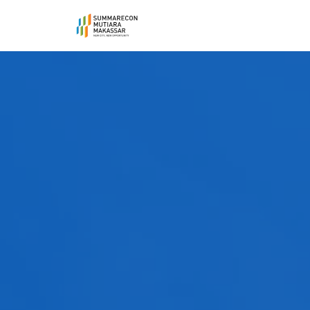
Lompat
ke
konten