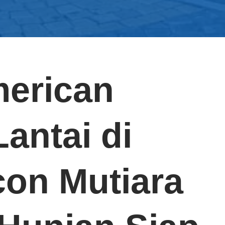
erican
Lantai di
on Mutiara