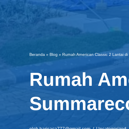
Beranda
»
Blog
»
Rumah American Classic 2 Lantai d
Rumah Amer
Summareco
oleh
harisaca777@gmail.com
Uncategorized