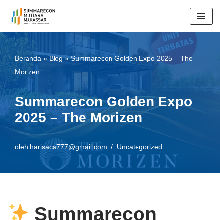
Lompat
ke
konten
Beranda
»
Blog
»
Summarecon Golden Expo 2025 – The
Morizen
Summarecon Golden Expo
2025 – The Morizen
oleh
harisaca777@gmail.com
Uncategorized
Summarecon